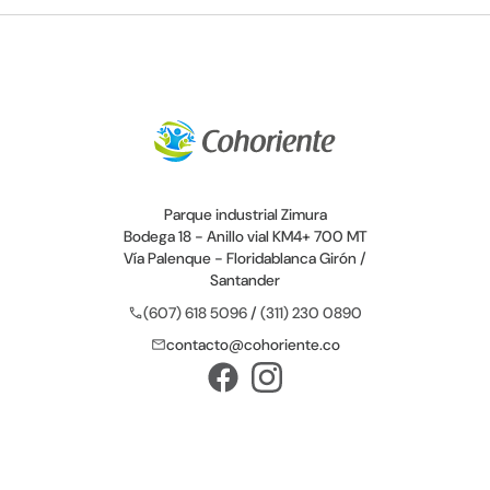
Parque industrial Zimura
Bodega 18 - Anillo vial KM4+ 700 MT
Vía Palenque - Floridablanca Girón /
Santander
(607) 618 5096
/
(311) 230 0890
call
contacto@cohoriente.co
mail