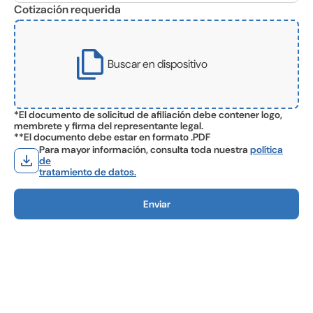
Cotización requerida
file_copy
Buscar en dispositivo
*El documento de solicitud de afiliación debe contener logo,
membrete y firma del representante legal.
**El documento debe estar en formato .PDF
Para mayor información, consulta toda nuestra
política
download
de
tratamiento de datos.
Enviar